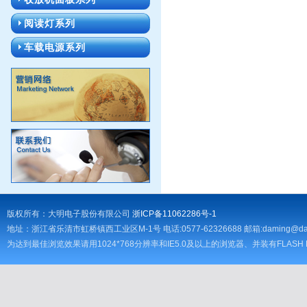
阅读灯系列
车载电源系列
版权所有：大明电子股份有限公司
浙ICP备11062286号-1
地址：浙江省乐清市虹桥镇西工业区M-1号 电话:0577-62326688 邮箱:
daming@da
为达到最佳浏览效果请用1024*768分辨率和IE5.0及以上的浏览器、并装有FLASH 