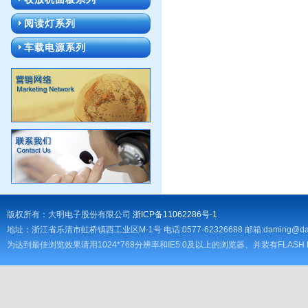
阅读灯系列
车载电源系列
版权所有：大明电子股份有限公司
浙ICP备11062286号-1
地址：浙江省乐清市虹桥镇西工业区M-1号 电话:0577-62326688 邮箱:
daming@da
为达到最佳浏览效果请用1024*768分辨率和IE5.0及以上的浏览器、并装有FLASH 